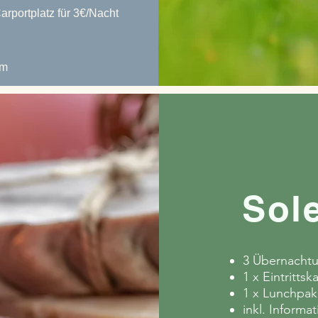
rportplatz für 3€/Nacht
am
Sol
3 Übernachtu
1
x Eintrittsk
1 x Lunchpak
inkl. Informa