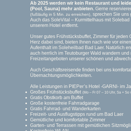
Ab 2025 werden wir kein Restaurant und leid
(Pool, Sauna) mehr anbieten.
Gerne reservieren
sprechen Sie uns 
(fußläufig in 5 Min. zu erreichen),
Auch das SoleVital – Kurmittelhaus mit Solebad 
unserem Hotel entfernt.
Unser gutes Frühstücksbuffet, Zimmer für jeden G
Herz dabei sind, bieten Ihnen nach wie vor ein
Aufenthalt im Soleheilbad Bad Laer. Natürlich 
auch herrlich im Teutoburger Wald wandern und r
Freizeitangeboten unserer schönen und abwech
Auch Geschäftsreisende finden bei uns komforta
Übernachtungsmöglichkeiten.
Alle Leistungen in PIEPer’s Hotel -GARNI- im Ja
Großes Frühstücksbuffet
(Mo – Fr 07 – 10 Uhr,
Sa + So 
Gratis Obstkorb am Buffet
Große kostenfreie Fahrradgarage
Gratis Fahrrad- und Wanderkarten
Freizeit- und Ausflugstipps rund um Bad Laer
Gemütliche und komfortable Zimmer
Garten- und Terrassen mit gemütlichen Sitzmögl
Kostenfreie WLAN