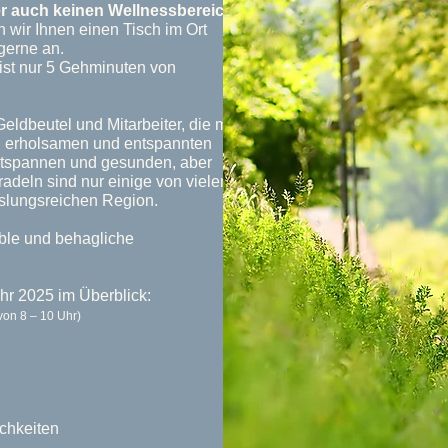
er auch keinen Wellnessbereich
 wir Ihnen einen Tisch im Ort
gerne an.
ist nur 5 Gehminuten von
eldbeutel und Mitarbeiter, die mit
en erholsamen und entspannten
entspannen und gesunden, aber
adeln sind nur einige von vielen
slungsreichen Region.
ble und behagliche
hr 2025 im Überblick:
von 8 – 10 Uhr)
ichkeiten