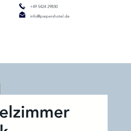
+49 5424 29830
n
info@piepershotel.de
elzimmer