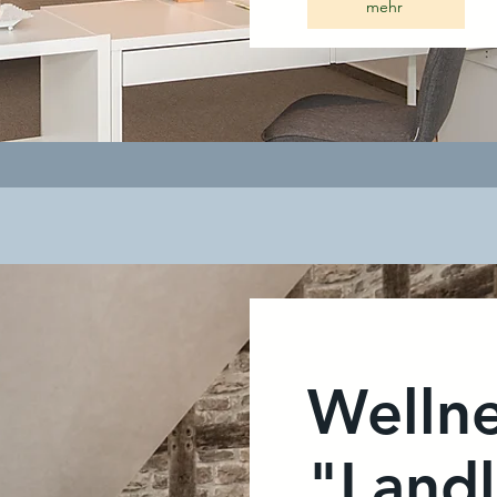
mehr
Wellne
"Land