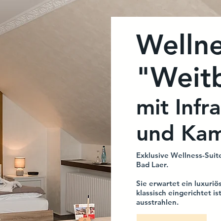
Wellne
"Weit
mi
t Infr
und Kam
Exklusive Wellness-Suit
Bad Laer.
Sie erwartet ein luxuriö
klassisch eingerichtet i
ausstrahlen.