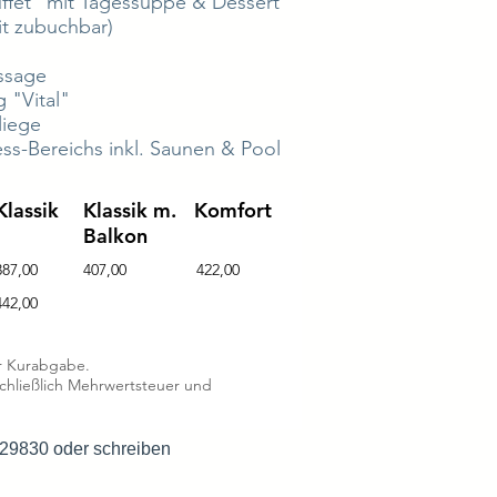
uffet" mit Tagessuppe & Dessert
it zubuchbar)
ssage
 "Vital"
liege
ss-Bereichs inkl. Saunen & Pool
Klassik
Klassik m.
Komfort
Balkon
387,00
407,00
422,00
442,00
er Kurabgabe.
nschließlich Mehrwertsteuer und
-29830 oder schreiben