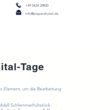
+49 5424 29830
n
info@piepershotel.de
ital-Tage
ges Element, um die Bearbeitung
didyll Schlemmerfrühstück