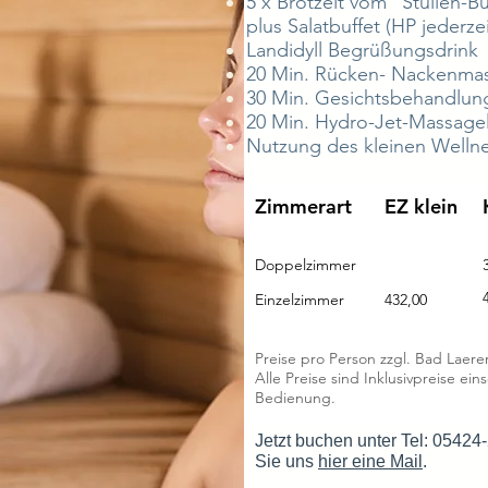
5 x Brotzeit vom "Stullen-B
plus Salatbuffet (HP jederze
Landidyll Begrüßungsdrink
20 Min. Rücken- Nackenma
30 Min. Gesichtsbehandlung
20 Min. Hydro-Jet-Massage
Nutzung des kleinen Wellne
Zimmerart
EZ klein
Doppelzimmer
Einzelzimmer
432,00
Preise pro Person zzgl. Bad Laer
Alle Preise sind Inklusivpreise ei
Bedienung.
Jetzt buchen unter Tel: 05424
Sie uns
hier eine Mail
.