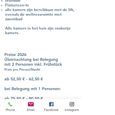
telefoon
Flatscreen-tv
alle kamers zijn bereikbaar met de lift,
evenals de wellnessruimte met
zwembad
Alle kamers in het huis zijn rookvrije
kamers.
Preise 2026
Übernachtung bei Belegung
mit 2 Personen inkl. Frühstück
Preis pro Person/Nacht
ab 52,50 € - 62,50 €
bei Belegung mit 1 Personen:
ab 75,50 € - 80,50 €
Hinweis:
In unserem Buchungsmodul
Phone
Email
Facebook
Instagram
können Sie alle tagesaktuellen