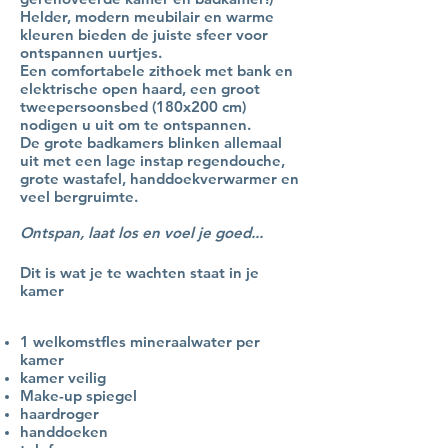
Helder, modern meubilair en warme
kleuren bieden de juiste sfeer voor
ontspannen uurtjes.
Een comfortabele zithoek met bank en
elektrische open haard, een groot
tweepersoonsbed (180x200 cm)
nodigen u uit om te ontspannen.
De grote badkamers blinken allemaal
uit met een lage instap regendouche,
grote wastafel, handdoekverwarmer en
veel bergruimte.
Ontspan, laat los en voel je goed...
Dit is wat je te wachten staat in je
kamer
1 welkomstfles mineraalwater per
kamer
kamer veilig
Make-up spiegel
haardroger
handdoeken