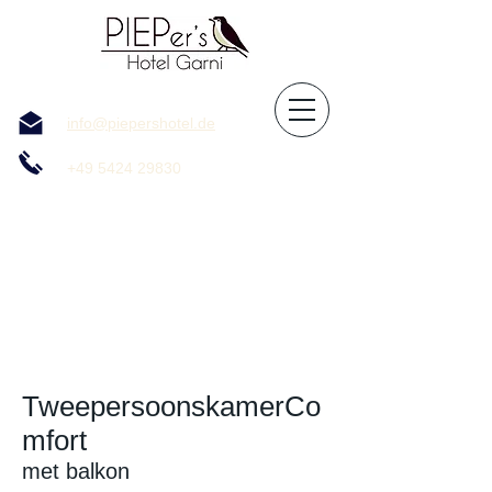
info@piepershotel.de
+49 5424 29830
Tweepersoonskamer
Co
mfort
met balkon