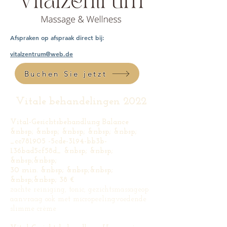
Afspraken op afspraak direct bij:
vitalzentrum@web.de
Buchen Sie jetzt
Vitale behandelingen 2022
Vital-Gesichtsbehandlung Balance
&nbsp; &nbsp; &nbsp; &nbsp; &nbsp;
_cc781905 -5cde-3194-bb3b-
136bad5cf58d_ &nbsp; &nbsp;
&nbsp;&nbsp;
30 min. &nbsp; &nbsp;&nbsp;
&nbsp;&nbsp; 38 €
zachte reiniging, tonic, gezichtsmassage
op
aanvraag ook met micropeeling
voedende
slimme crème