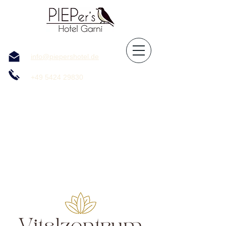
info@piepershotel.de
+49 5424 29830