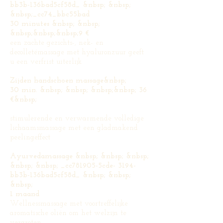
bb3b-136bad5cf58d_ &nbsp; &nbsp;
&nbsp;_cc74_bbc55bad
30 minutes &nbsp; &nbsp;
&nbsp;&nbsp;&nbsp;9 €
een zachte gezichts-, nek- en
decolletémassage met hyaluronzuur geeft
u een verfrist uiterlijk
Zijden handschoen massage&nbsp;
30 min. &nbsp; &nbsp; &nbsp;&nbsp; 36
€&nbsp;
stimulerende en verwarmende volledige
lichaamsmassage met een gladmakend
peelingeffect
Ayurvedamassage &nbsp; &nbsp; &nbsp;
&nbsp; &nbsp; _cc781905-5cde- 3194-
bb3b-136bad5cf58d_ &nbsp; &nbsp;
&nbsp;
1 maand
Wellnessmassage met voortreffelijke
aromatische oliën om het welzijn te
vergroten