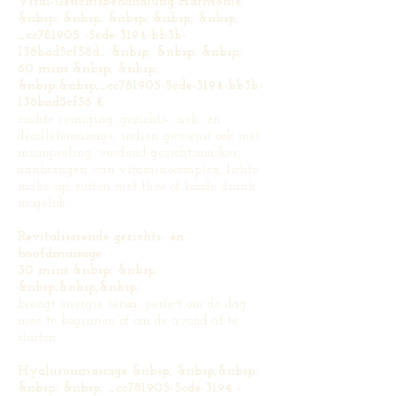
Vital-Gesichtsbehandlung Harmonie
&nbsp; &nbsp; &nbsp; &nbsp; &nbsp;
_cc781905 -5cde-3194-bb3b-
136bad5cf58d_ &nbsp; &nbsp; &nbsp;
60 mins &nbsp; &nbsp;
&nbsp;&nbsp;_cc781905-5cde-3194-bb3b-
136bad5cf56 €
zachte reiniging, gezichts-, nek- en
decolletémassage, indien gewenst ook met
micropeeling, voedend gezichtsmasker,
aanbrengen van vitaminecomplex, lichte
make-up, rusten met thee of koude drank
mogelijk
Revitaliserende gezichts- en
hoofdmassage
30 mins &nbsp; &nbsp;
&nbsp;&nbsp;&nbsp;
brengt energie terug, perfect om de dag
mee te beginnen of om de avond af te
sluiten
Hyaluronmassage &nbsp; &nbsp;&nbsp;
&nbsp; &nbsp; _cc781905-5cde-3194 -