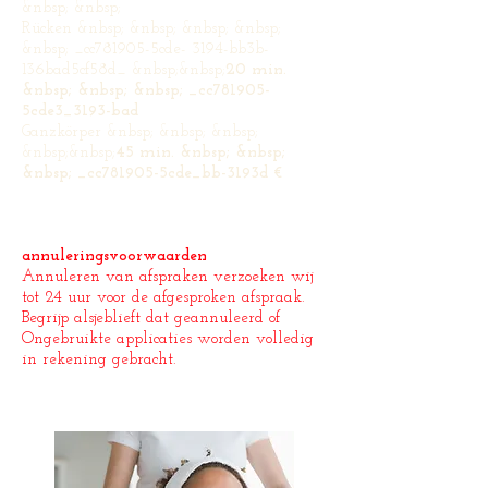
&nbsp; &nbsp;
Rücken &nbsp; &nbsp; &nbsp; &nbsp;
&nbsp; _cc781905-5cde- 3194-bb3b-
136bad5cf58d_ &nbsp;&nbsp;
20 min.
&nbsp; &nbsp; &nbsp; _cc781905-
5cde3_3193-bad
Ganzkörper &nbsp; &nbsp; &nbsp;
&nbsp;&nbsp;
45 min. &nbsp; &nbsp;
&nbsp; _cc781905-5cde_bb-3193d €
annuleringsvoorwaarden
Annuleren van afspraken verzoeken wij
tot 24 uur voor de afgesproken afspraak.
Begrijp alsjeblieft dat geannuleerd of
Ongebruikte applicaties worden volledig
in rekening gebracht.