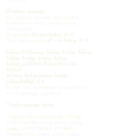
Hotstone massage
mit warmen Aromaöl und warmen
Basaltsteinen &nbsp; &nbsp; &nbsp;
&nbsp;&nbsp;
Terug&nbsp;
30 min.&nbsp; 38 €
Hele lichaam&nbsp;
45 min.&nbsp; 53 €
Luxus-Öl-Massage &nbsp; &nbsp; &nbsp;
&nbsp; &nbsp; &nbsp; &nbsp;
&nbsp;_cc781905-5cde-3194-bb5b-
586bad
45 min. &nbsp;&nbsp; &nbsp;
&nbsp;&nbsp; 51 €
De luxe van verwarmde aromatische olie
voor langdurige soepelheid
Vitale massages &nbsp;
entspannende und lockernde Massage
nach Absprache &nbsp; &nbsp; &nbsp;
&nbsp; _cc781905-5cde-3194-bb3b-
136bad5cf58d_ &nbsp; &nbsp; &nbsp;